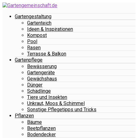
Gartengestaltung
Gartenteich
Ideen & Inspirationen
Kompost
Pool
Rasen
Terrasse & Balkon
Gartenpflege
Bewässerung
Gartengeräte
Gewächshaus
Dünger
Schädlinge
Tiere und Insekten
Unkraut, Moos & Schimmel
Sonstige Pflegetipps und Tricks
Pflanzen
Bäume
Beetpflanzen
Bodendecker