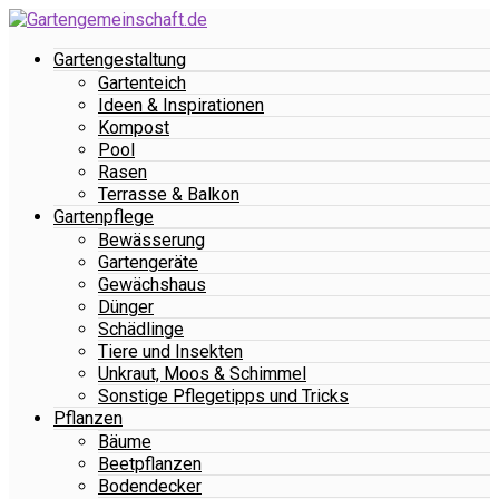
Gartengestaltung
Gartenteich
Ideen & Inspirationen
Kompost
Pool
Rasen
Terrasse & Balkon
Gartenpflege
Bewässerung
Gartengeräte
Gewächshaus
Dünger
Schädlinge
Tiere und Insekten
Unkraut, Moos & Schimmel
Sonstige Pflegetipps und Tricks
Pflanzen
Bäume
Beetpflanzen
Bodendecker