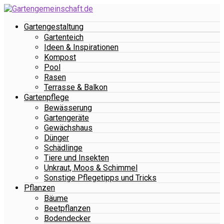
Gartengestaltung
Gartenteich
Ideen & Inspirationen
Kompost
Pool
Rasen
Terrasse & Balkon
Gartenpflege
Bewässerung
Gartengeräte
Gewächshaus
Dünger
Schädlinge
Tiere und Insekten
Unkraut, Moos & Schimmel
Sonstige Pflegetipps und Tricks
Pflanzen
Bäume
Beetpflanzen
Bodendecker