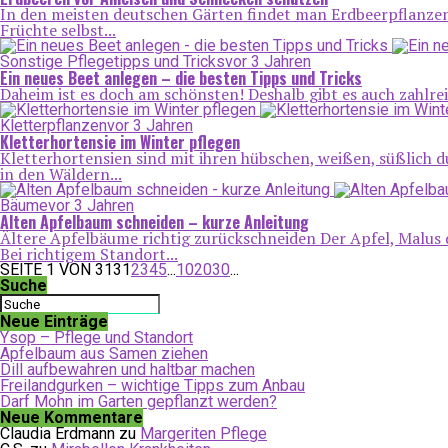
In den meisten deutschen Gärten findet man Erdbeerpflanzen.
Früchte selbst...
Sonstige Pflegetipps und Tricks
vor 3 Jahren
Ein neues Beet anlegen – die besten Tipps und Tricks
Daheim ist es doch am schönsten! Deshalb gibt es auch zahlrei
Kletterpflanzen
vor 3 Jahren
Kletterhortensie im Winter pflegen
Kletterhortensien sind mit ihren hübschen, weißen, süßlich 
in den Wäldern...
Bäume
vor 3 Jahren
Alten Apfelbaum schneiden – kurze Anleitung
Ältere Apfelbäume richtig zurückschneiden Der Apfel, Malus d
Bei richtigem Standort...
SEITE 1 VON 313
1
2
3
4
5
...
10
20
30
...
Suche
Neue Einträge
Ysop – Pflege und Standort
Apfelbaum aus Samen ziehen
Dill aufbewahren und haltbar machen
Freilandgurken – wichtige Tipps zum Anbau
Darf Mohn im Garten gepflanzt werden?
Neue Kommentare
Claudia Erdmann
zu
Margeriten Pflege