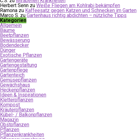
C.S.
zu
Mirabellen Krankheiten
Herbert Senn
zu
Weiße Fliegen am Kohlrabi bekämpfen
Ramona
zu
Kaffeesatz gegen Katzen und Schnecken im Garten
Marco S.
zu
Gartenhaus richtig abdichten – nützliche Tipps
Kategorien
Allgemein
Bäume
Beetpflanzen
Bewässerung
Bodendecker
Dünger
Exotische Pflanzen
Gartengeräte
Gartengestaltung
Gartenpflege
Gartenteich
Gemüsepflanzen
Gewächshaus
Heckenpflanzen
Ideen & Inspirationen
Kletterpflanzen
Kompost
Kräuterpflanzen
Kübel- / Balkonpflanzen
Magazin
Obstpflanzen
Pflanzen
Pflanzenkrankheiten