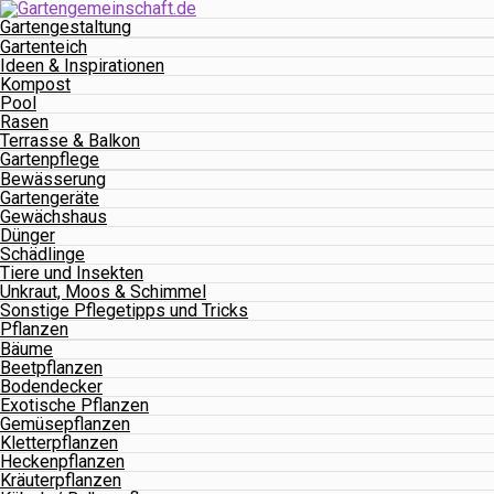
Gartengestaltung
Gartenteich
Ideen & Inspirationen
Kompost
Pool
Rasen
Terrasse & Balkon
Gartenpflege
Bewässerung
Gartengeräte
Gewächshaus
Dünger
Schädlinge
Tiere und Insekten
Unkraut, Moos & Schimmel
Sonstige Pflegetipps und Tricks
Pflanzen
Bäume
Beetpflanzen
Bodendecker
Exotische Pflanzen
Gemüsepflanzen
Kletterpflanzen
Heckenpflanzen
Kräuterpflanzen