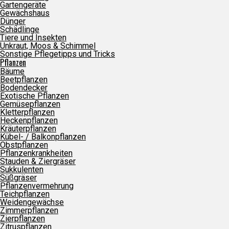
Gartengeräte
Gewächshaus
Dünger
Schädlinge
Tiere und Insekten
Unkraut, Moos & Schimmel
Sonstige Pflegetipps und Tricks
Pflanzen
Bäume
Beetpflanzen
Bodendecker
Exotische Pflanzen
Gemüsepflanzen
Kletterpflanzen
Heckenpflanzen
Kräuterpflanzen
Kübel- / Balkonpflanzen
Obstpflanzen
Pflanzenkrankheiten
Stauden & Ziergräser
Sukkulenten
Süßgräser
Pflanzenvermehrung
Teichpflanzen
Weidengewächse
Zimmerpflanzen
Zierpflanzen
Zitruspflanzen