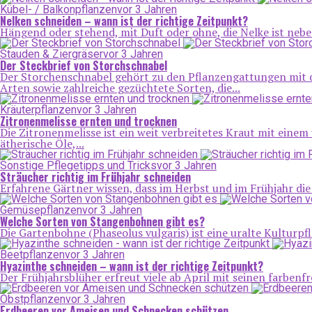
Kübel- / Balkonpflanzen
vor 3 Jahren
Nelken schneiden – wann ist der richtige Zeitpunkt?
Hängend oder stehend, mit Duft oder ohne, die Nelke ist neben
Stauden & Ziergräser
vor 3 Jahren
Der Steckbrief von Storchschnabel
Der Storchenschnabel gehört zu den Pflanzengattungen mit d
Arten sowie zahlreiche gezüchtete Sorten, die...
Kräuterpflanzen
vor 3 Jahren
Zitronenmelisse ernten und trocknen
Die Zitronenmelisse ist ein weit verbreitetes Kraut mit eine
ätherische Öle,...
Sonstige Pflegetipps und Tricks
vor 3 Jahren
Sträucher richtig im Frühjahr schneiden
Erfahrene Gärtner wissen, dass im Herbst und im Frühjahr die 
Gemüsepflanzen
vor 3 Jahren
Welche Sorten von Stangenbohnen gibt es?
Die Gartenbohne (Phaseolus vulgaris) ist eine uralte Kulturpfl
Beetpflanzen
vor 3 Jahren
Hyazinthe schneiden – wann ist der richtige Zeitpunkt?
Der Frühjahrsblüher erfreut viele ab April mit seinen farben
Obstpflanzen
vor 3 Jahren
Erdbeeren vor Ameisen und Schnecken schützen