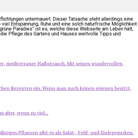
pflichtungen untermauert. Dieser Tatsache steht allerdings eine
 viel Entspannung, Ruhe und eine solch naturfrische Möglichkeit
„grüne Paradies“ ist es, welche diese Webseite am Leben hält,
r die Pflege des Gartens und Hauses wertvolle Tipps und
er, mediterraner Halbstrauch. Mit seinen wundervollen,
eichen Rezepten ein. Wenn man noch keinen eigenen besitzt,
 aber, wenn zu viel...
igen Pflanzen gibt es als Salat-, Feld- und Einlegegurken.