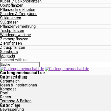
Kübel- / Balkonpflanzen
Obstpflanzen
Pflanzenkrankheiten
Stauden & Ziergräser
Sukkulenten
Süßgräser
Pflanzenvermehrung
Teichpflanzen
Weidengewächse
Zimmerpflanzen
Zierpflanzen
Zitruspflanzen
Sonstiges
Magazin
Connect with us
Gartengemeinschaft.de
Gartengestaltung
Gartenteich
Ideen & Inspirationen
Kompost
Pool
Rasen
Terrasse & Balkon
Gartenpflege
Bewässerung