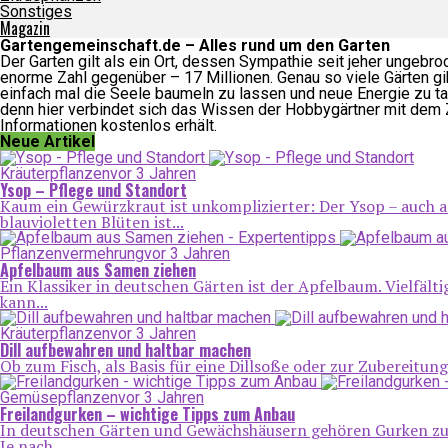
Sonstiges
Magazin
Gartengemeinschaft.de – Alles rund um den Garten
Der Garten gilt als ein Ort, dessen Sympathie seit jeher ungebro
enorme Zahl gegenüber – 17 Millionen. Genau so viele Gärten gi
einfach mal die Seele baumeln zu lassen und neue Energie zu ta
denn hier verbindet sich das Wissen der Hobbygärtner mit dem Z
Informationen kostenlos erhält.
Neue Artikel
Kräuterpflanzen
vor 3 Jahren
Ysop – Pflege und Standort
Kaum ein Gewürzkraut ist unkomplizierter: Der Ysop – auch al
blauvioletten Blüten ist...
Pflanzenvermehrung
vor 3 Jahren
Apfelbaum aus Samen ziehen
Ein Klassiker in deutschen Gärten ist der Apfelbaum. Vielfäl
kann...
Kräuterpflanzen
vor 3 Jahren
Dill aufbewahren und haltbar machen
Ob zum Fisch, als Basis für eine Dillsoße oder zur Zubereitung
Gemüsepflanzen
vor 3 Jahren
Freilandgurken – wichtige Tipps zum Anbau
In deutschen Gärten und Gewächshäusern gehören Gurken zu de
Je nach...