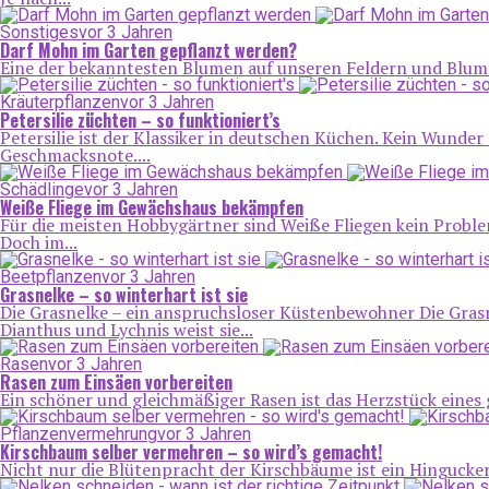
Sonstiges
vor 3 Jahren
Darf Mohn im Garten gepflanzt werden?
Eine der bekanntesten Blumen auf unseren Feldern und Blumenw
Kräuterpflanzen
vor 3 Jahren
Petersilie züchten – so funktioniert’s
Petersilie ist der Klassiker in deutschen Küchen. Kein Wunder 
Geschmacksnote....
Schädlinge
vor 3 Jahren
Weiße Fliege im Gewächshaus bekämpfen
Für die meisten Hobbygärtner sind Weiße Fliegen kein Proble
Doch im...
Beetpflanzen
vor 3 Jahren
Grasnelke – so winterhart ist sie
Die Grasnelke – ein anspruchsloser Küstenbewohner Die Grasn
Dianthus und Lychnis weist sie...
Rasen
vor 3 Jahren
Rasen zum Einsäen vorbereiten
Ein schöner und gleichmäßiger Rasen ist das Herzstück eines ge
Pflanzenvermehrung
vor 3 Jahren
Kirschbaum selber vermehren – so wird’s gemacht!
Nicht nur die Blütenpracht der Kirschbäume ist ein Hingucker 