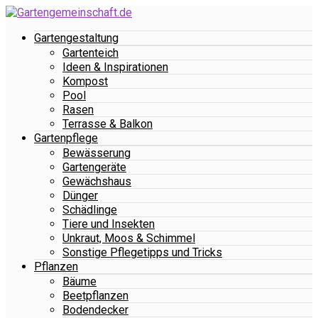
Gartengestaltung
Gartenteich
Ideen & Inspirationen
Kompost
Pool
Rasen
Terrasse & Balkon
Gartenpflege
Bewässerung
Gartengeräte
Gewächshaus
Dünger
Schädlinge
Tiere und Insekten
Unkraut, Moos & Schimmel
Sonstige Pflegetipps und Tricks
Pflanzen
Bäume
Beetpflanzen
Bodendecker