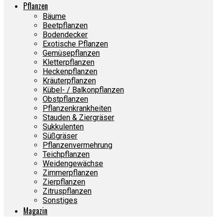
Pflanzen
Bäume
Beetpflanzen
Bodendecker
Exotische Pflanzen
Gemüsepflanzen
Kletterpflanzen
Heckenpflanzen
Kräuterpflanzen
Kübel- / Balkonpflanzen
Obstpflanzen
Pflanzenkrankheiten
Stauden & Ziergräser
Sukkulenten
Süßgräser
Pflanzenvermehrung
Teichpflanzen
Weidengewächse
Zimmerpflanzen
Zierpflanzen
Zitruspflanzen
Sonstiges
Magazin