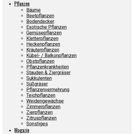
Pflanzen
Bäume
Beetpflanzen
Bodendecker
Exotische Pflanzen
Gemüsepflanzen
Kletterpflanzen
Heckenpflanzen
Kräuterpflanzen
Kübel- / Balkonpflanzen
Obstpflanzen
Pflanzenkrankheiten
Stauden & Ziergräser
Sukkulenten
Süßgräser
Pflanzenvermehrung
Teichpflanzen
Weidengewächse
Zimmerpflanzen
Zierpflanzen
Zitruspflanzen
Sonstiges
Magazin