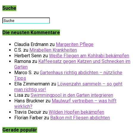
Suche
Die neusten Kommentare
Claudia Erdmann
zu
Margeriten Pflege
C.S.
zu
Mirabellen Krankheiten
Herbert Senn
zu
Weiße Fliegen am Kohlrabi bekämpfen
Ramona
zu
Kaffeesatz gegen Katzen und Schnecken im
Garten
Marco S.
zu
Gartenhaus richtig abdichten – nützliche
Tipps
Ella Zimmermann
zu
Löwenzahn sammeln – so geht
man richtig vor!
Lisa
zu
Swimmingpool in den Garten integrieren
Hans Bruckner
zu
Maulwurf vertreiben – was hilft
wirklich?
Travis Decuir
zu
Wilden Hopfen bekämpfen
Florian Farber
zu
Balkon mit Fliesen abdichten
Gerade populär