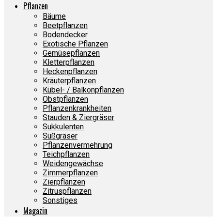
Pflanzen
Bäume
Beetpflanzen
Bodendecker
Exotische Pflanzen
Gemüsepflanzen
Kletterpflanzen
Heckenpflanzen
Kräuterpflanzen
Kübel- / Balkonpflanzen
Obstpflanzen
Pflanzenkrankheiten
Stauden & Ziergräser
Sukkulenten
Süßgräser
Pflanzenvermehrung
Teichpflanzen
Weidengewächse
Zimmerpflanzen
Zierpflanzen
Zitruspflanzen
Sonstiges
Magazin