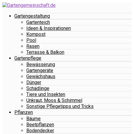
Gartengestaltung
Gartenteich
Ideen & Inspirationen
Kompost
Pool
Rasen
Terrasse & Balkon
Gartenpflege
Bewässerung
Gartengeräte
Gewächshaus
Dünger
Schädlinge
Tiere und Insekten
Unkraut, Moos & Schimmel
Sonstige Pflegetipps und Tricks
Pflanzen
Bäume
Beetpflanzen
Bodendecker