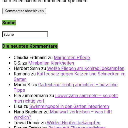
für meinen nächsten Kommentar speichern.
Suche
Die neusten Kommentare
Claudia Erdmann
zu
Margeriten Pflege
C.S.
zu
Mirabellen Krankheiten
Herbert Senn
zu
Weiße Fliegen am Kohlrabi bekämpfen
Ramona
zu
Kaffeesatz gegen Katzen und Schnecken im
Garten
Marco S.
zu
Gartenhaus richtig abdichten – nützliche
Tipps
Ella Zimmermann
zu
Löwenzahn sammeln – so geht
man richtig vor!
Lisa
zu
Swimmingpool in den Garten integrieren
Hans Bruckner
zu
Maulwurf vertreiben – was hilft
wirklich?
Travis Decuir
zu
Wilden Hopfen bekämpfen