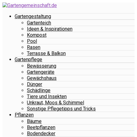
Gartengestaltung
Gartenteich
Ideen & Inspirationen
Kompost
Pool
Rasen
Terrasse & Balkon
Gartenpflege
Bewässerung
Gartengeräte
Gewächshaus
Dünger
Schädlinge
Tiere und Insekten
Unkraut, Moos & Schimmel
Sonstige Pflegetipps und Tricks
Pflanzen
Bäume
Beetpflanzen
Bodendecker