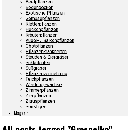
Beetpflanzen
Bodendecker
Exotische Pflanzen
Gemüsepflanzen
Kletterpflanzen
Heckenpflanzen
Kräuterpflanzen
Kübel- / Balkonpflanzen
Obstpflanzen
Pflanzenkrankheiten
Stauden & Ziergräser
Sukkulenten
Süßgräser
Pflanzenvermehrung
Teichpflanzen
Weidengewächse
Zimmerpflanzen
Zierpflanzen
Zitruspflanzen
Sonstiges
Magazin
All posts tagged "Grasnelke"