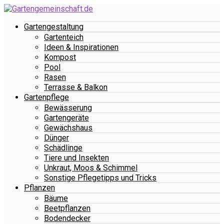
Gartengestaltung
Gartenteich
Ideen & Inspirationen
Kompost
Pool
Rasen
Terrasse & Balkon
Gartenpflege
Bewässerung
Gartengeräte
Gewächshaus
Dünger
Schädlinge
Tiere und Insekten
Unkraut, Moos & Schimmel
Sonstige Pflegetipps und Tricks
Pflanzen
Bäume
Beetpflanzen
Bodendecker