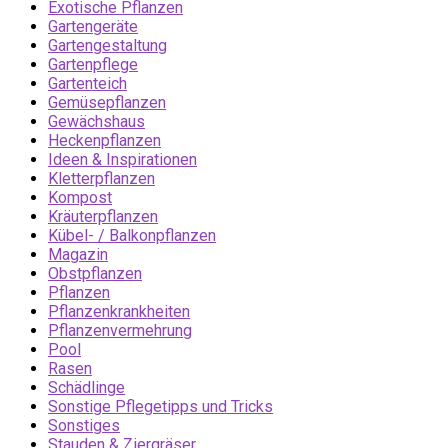
Exotische Pflanzen
Gartengeräte
Gartengestaltung
Gartenpflege
Gartenteich
Gemüsepflanzen
Gewächshaus
Heckenpflanzen
Ideen & Inspirationen
Kletterpflanzen
Kompost
Kräuterpflanzen
Kübel- / Balkonpflanzen
Magazin
Obstpflanzen
Pflanzen
Pflanzenkrankheiten
Pflanzenvermehrung
Pool
Rasen
Schädlinge
Sonstige Pflegetipps und Tricks
Sonstiges
Stauden & Ziergräser