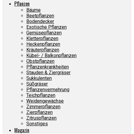
Pflanzen
Bäume
Beetpflanzen
Bodendecker
Exotische Pflanzen
Gemüsepflanzen
Kletterpflanzen
Heckenpflanzen
Kräuterpflanzen
Kübel- / Balkonpflanzen
Obstpflanzen
Pflanzenkrankheiten
Stauden & Ziergräser
Sukkulenten
Süßgräser
Pflanzenvermehrung
Teichpflanzen
Weidengewächse
Zimmerpflanzen
Zierpflanzen
Zitruspflanzen
Sonstiges
Magazin