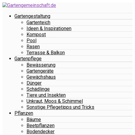
Gartengestaltung
Gartenteich
Ideen & Inspirationen
Kompost
Pool
Rasen
Terrasse & Balkon
Gartenpflege
Bewässerung
Gartengeräte
Gewächshaus
Dünger
Schädlinge
Tiere und Insekten
Unkraut, Moos & Schimmel
Sonstige Pflegetipps und Tricks
Pflanzen
Bäume
Beetpflanzen
Bodendecker