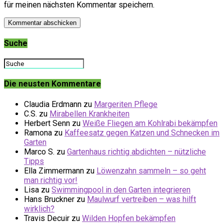
für meinen nächsten Kommentar speichern.
Suche
Die neusten Kommentare
Claudia Erdmann
zu
Margeriten Pflege
C.S.
zu
Mirabellen Krankheiten
Herbert Senn
zu
Weiße Fliegen am Kohlrabi bekämpfen
Ramona
zu
Kaffeesatz gegen Katzen und Schnecken im
Garten
Marco S.
zu
Gartenhaus richtig abdichten – nützliche
Tipps
Ella Zimmermann
zu
Löwenzahn sammeln – so geht
man richtig vor!
Lisa
zu
Swimmingpool in den Garten integrieren
Hans Bruckner
zu
Maulwurf vertreiben – was hilft
wirklich?
Travis Decuir
zu
Wilden Hopfen bekämpfen