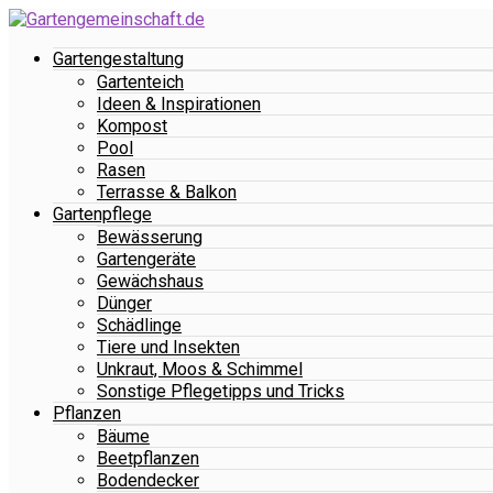
Gartengestaltung
Gartenteich
Ideen & Inspirationen
Kompost
Pool
Rasen
Terrasse & Balkon
Gartenpflege
Bewässerung
Gartengeräte
Gewächshaus
Dünger
Schädlinge
Tiere und Insekten
Unkraut, Moos & Schimmel
Sonstige Pflegetipps und Tricks
Pflanzen
Bäume
Beetpflanzen
Bodendecker