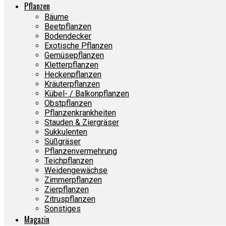
Pflanzen
Bäume
Beetpflanzen
Bodendecker
Exotische Pflanzen
Gemüsepflanzen
Kletterpflanzen
Heckenpflanzen
Kräuterpflanzen
Kübel- / Balkonpflanzen
Obstpflanzen
Pflanzenkrankheiten
Stauden & Ziergräser
Sukkulenten
Süßgräser
Pflanzenvermehrung
Teichpflanzen
Weidengewächse
Zimmerpflanzen
Zierpflanzen
Zitruspflanzen
Sonstiges
Magazin