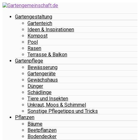
Gartengestaltung
Gartenteich
Ideen & Inspirationen
Kompost
Pool
Rasen
Terrasse & Balkon
Gartenpflege
Bewässerung
Gartengeräte
Gewächshaus
Dünger
Schädlinge
Tiere und Insekten
Unkraut, Moos & Schimmel
Sonstige Pflegetipps und Tricks
Pflanzen
Bäume
Beetpflanzen
Bodendecker