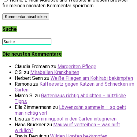
für meinen nächsten Kommentar speichern.
Suche
Die neusten Kommentare
Claudia Erdmann
zu
Margeriten Pflege
C.S.
zu
Mirabellen Krankheiten
Herbert Senn
zu
Weiße Fliegen am Kohlrabi bekämpfen
Ramona
zu
Kaffeesatz gegen Katzen und Schnecken im
Garten
Marco S.
zu
Gartenhaus richtig abdichten – nützliche
Tipps
Ella Zimmermann
zu
Löwenzahn sammeln – so geht
man richtig vor!
Lisa
zu
Swimmingpool in den Garten integrieren
Hans Bruckner
zu
Maulwurf vertreiben – was hilft
wirklich?
Travis Decuir
zu
Wilden Hopfen bekämpfen