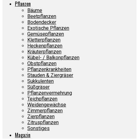
Pflanzen
Bäume
Beetpflanzen
Bodendecker
Exotische Pflanzen
Gemüsepflanzen
Kletterpflanzen
Heckenpflanzen
Kräuterpflanzen
Kübel- / Balkonpflanzen
Obstpflanzen
Pflanzenkrankheiten
Stauden & Ziergräser
Sukkulenten
Süßgräser
Pflanzenvermehrung
Teichpflanzen
Weidengewächse
Zimmerpflanzen
Zierpflanzen
Zitruspflanzen
Sonstiges
Magazin