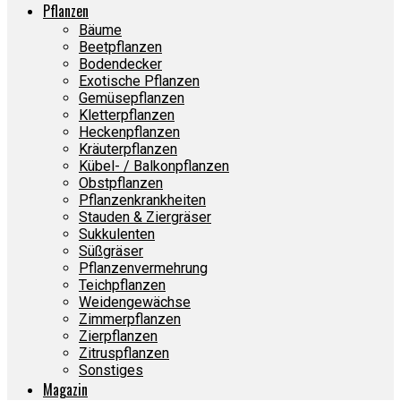
Pflanzen
Bäume
Beetpflanzen
Bodendecker
Exotische Pflanzen
Gemüsepflanzen
Kletterpflanzen
Heckenpflanzen
Kräuterpflanzen
Kübel- / Balkonpflanzen
Obstpflanzen
Pflanzenkrankheiten
Stauden & Ziergräser
Sukkulenten
Süßgräser
Pflanzenvermehrung
Teichpflanzen
Weidengewächse
Zimmerpflanzen
Zierpflanzen
Zitruspflanzen
Sonstiges
Magazin