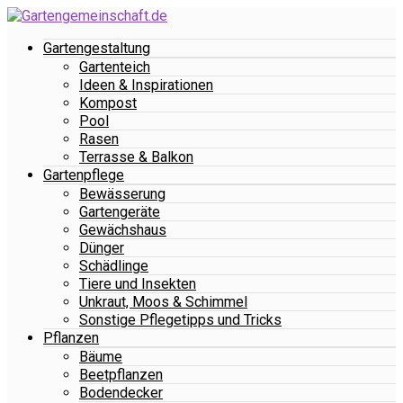
Gartengestaltung
Gartenteich
Ideen & Inspirationen
Kompost
Pool
Rasen
Terrasse & Balkon
Gartenpflege
Bewässerung
Gartengeräte
Gewächshaus
Dünger
Schädlinge
Tiere und Insekten
Unkraut, Moos & Schimmel
Sonstige Pflegetipps und Tricks
Pflanzen
Bäume
Beetpflanzen
Bodendecker