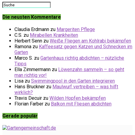
Die neusten Kommentare
Claudia Erdmann
zu
Margeriten Pflege
C.S.
zu
Mirabellen Krankheiten
Herbert Senn
zu
Weiße Fliegen am Kohlrabi bekämpfen
Ramona
zu
Kaffeesatz gegen Katzen und Schnecken im
Garten
Marco S.
zu
Gartenhaus richtig abdichten – nützliche
Tipps
Ella Zimmermann
zu
Löwenzahn sammeln – so geht
man richtig vor!
Lisa
zu
Swimmingpool in den Garten integrieren
Hans Bruckner
zu
Maulwurf vertreiben – was hilft
wirklich?
Travis Decuir
zu
Wilden Hopfen bekämpfen
Florian Farber
zu
Balkon mit Fliesen abdichten
Gerade populär