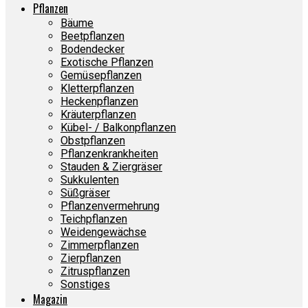
Pflanzen
Bäume
Beetpflanzen
Bodendecker
Exotische Pflanzen
Gemüsepflanzen
Kletterpflanzen
Heckenpflanzen
Kräuterpflanzen
Kübel- / Balkonpflanzen
Obstpflanzen
Pflanzenkrankheiten
Stauden & Ziergräser
Sukkulenten
Süßgräser
Pflanzenvermehrung
Teichpflanzen
Weidengewächse
Zimmerpflanzen
Zierpflanzen
Zitruspflanzen
Sonstiges
Magazin