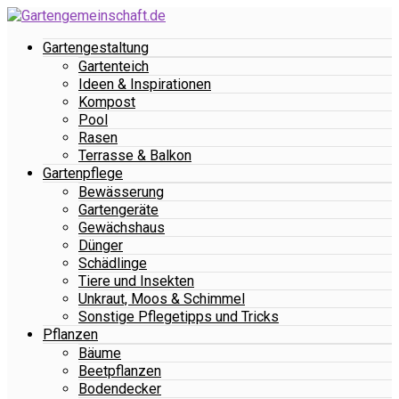
Gartengestaltung
Gartenteich
Ideen & Inspirationen
Kompost
Pool
Rasen
Terrasse & Balkon
Gartenpflege
Bewässerung
Gartengeräte
Gewächshaus
Dünger
Schädlinge
Tiere und Insekten
Unkraut, Moos & Schimmel
Sonstige Pflegetipps und Tricks
Pflanzen
Bäume
Beetpflanzen
Bodendecker