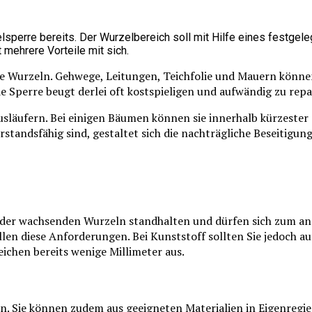
elsperre bereits. Der Wurzelbereich soll mit Hilfe eines festge
 mehrere Vorteile mit sich.
e Wurzeln. Gehwege, Leitungen, Teichfolie und Mauern könne
de Sperre beugt derlei oft kostspieligen und aufwändig zu rep
ausläufern. Bei einigen Bäumen können sie innerhalb kürzes
standsfähig sind, gestaltet sich die nachträgliche Beseitigun
r wachsenden Wurzeln standhalten und dürfen sich zum ande
üllen diese Anforderungen. Bei Kunststoff sollten Sie jedoch a
eichen bereits wenige Millimeter aus.
Sie können zudem aus geeigneten Materialien in Eigenregie h