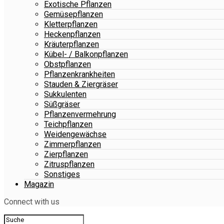
Exotische Pflanzen
Gemüsepflanzen
Kletterpflanzen
Heckenpflanzen
Kräuterpflanzen
Kübel- / Balkonpflanzen
Obstpflanzen
Pflanzenkrankheiten
Stauden & Ziergräser
Sukkulenten
Süßgräser
Pflanzenvermehrung
Teichpflanzen
Weidengewächse
Zimmerpflanzen
Zierpflanzen
Zitruspflanzen
Sonstiges
Magazin
Connect with us