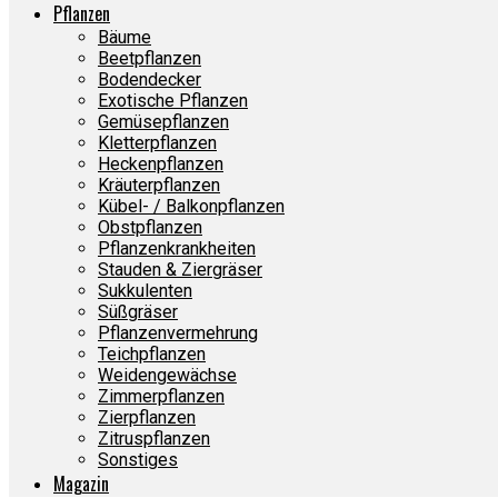
Pflanzen
Bäume
Beetpflanzen
Bodendecker
Exotische Pflanzen
Gemüsepflanzen
Kletterpflanzen
Heckenpflanzen
Kräuterpflanzen
Kübel- / Balkonpflanzen
Obstpflanzen
Pflanzenkrankheiten
Stauden & Ziergräser
Sukkulenten
Süßgräser
Pflanzenvermehrung
Teichpflanzen
Weidengewächse
Zimmerpflanzen
Zierpflanzen
Zitruspflanzen
Sonstiges
Magazin