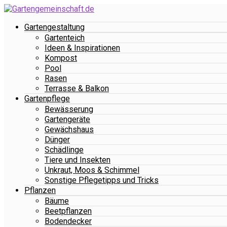
Gartengestaltung
Gartenteich
Ideen & Inspirationen
Kompost
Pool
Rasen
Terrasse & Balkon
Gartenpflege
Bewässerung
Gartengeräte
Gewächshaus
Dünger
Schädlinge
Tiere und Insekten
Unkraut, Moos & Schimmel
Sonstige Pflegetipps und Tricks
Pflanzen
Bäume
Beetpflanzen
Bodendecker