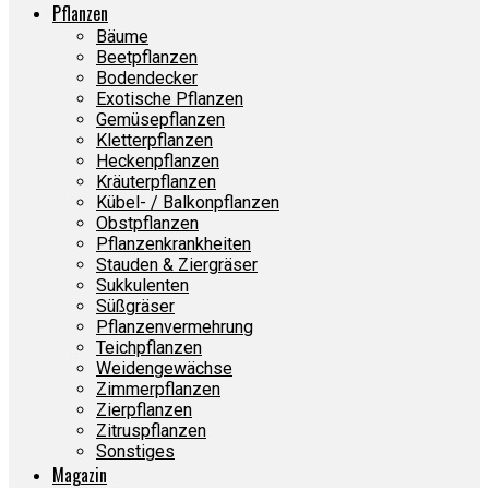
Pflanzen
Bäume
Beetpflanzen
Bodendecker
Exotische Pflanzen
Gemüsepflanzen
Kletterpflanzen
Heckenpflanzen
Kräuterpflanzen
Kübel- / Balkonpflanzen
Obstpflanzen
Pflanzenkrankheiten
Stauden & Ziergräser
Sukkulenten
Süßgräser
Pflanzenvermehrung
Teichpflanzen
Weidengewächse
Zimmerpflanzen
Zierpflanzen
Zitruspflanzen
Sonstiges
Magazin