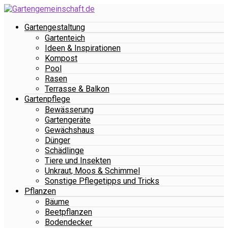
Gartengestaltung
Gartenteich
Ideen & Inspirationen
Kompost
Pool
Rasen
Terrasse & Balkon
Gartenpflege
Bewässerung
Gartengeräte
Gewächshaus
Dünger
Schädlinge
Tiere und Insekten
Unkraut, Moos & Schimmel
Sonstige Pflegetipps und Tricks
Pflanzen
Bäume
Beetpflanzen
Bodendecker