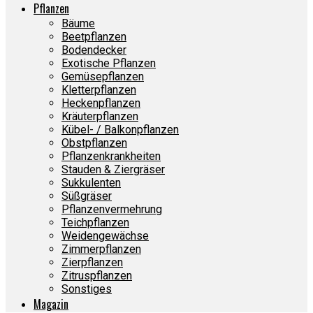
Pflanzen
Bäume
Beetpflanzen
Bodendecker
Exotische Pflanzen
Gemüsepflanzen
Kletterpflanzen
Heckenpflanzen
Kräuterpflanzen
Kübel- / Balkonpflanzen
Obstpflanzen
Pflanzenkrankheiten
Stauden & Ziergräser
Sukkulenten
Süßgräser
Pflanzenvermehrung
Teichpflanzen
Weidengewächse
Zimmerpflanzen
Zierpflanzen
Zitruspflanzen
Sonstiges
Magazin