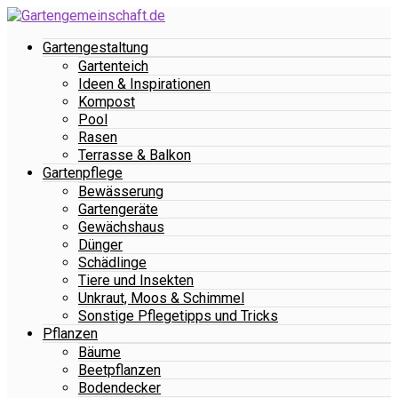
Gartengestaltung
Gartenteich
Ideen & Inspirationen
Kompost
Pool
Rasen
Terrasse & Balkon
Gartenpflege
Bewässerung
Gartengeräte
Gewächshaus
Dünger
Schädlinge
Tiere und Insekten
Unkraut, Moos & Schimmel
Sonstige Pflegetipps und Tricks
Pflanzen
Bäume
Beetpflanzen
Bodendecker