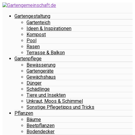
Gartengestaltung
Gartenteich
Ideen & Inspirationen
Kompost
Pool
Rasen
Terrasse & Balkon
Gartenpflege
Bewässerung
Gartengeräte
Gewächshaus
Dünger
Schädlinge
Tiere und Insekten
Unkraut, Moos & Schimmel
Sonstige Pflegetipps und Tricks
Pflanzen
Bäume
Beetpflanzen
Bodendecker