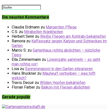
Die neusten Kommentare
Claudia Erdmann
zu
Margeriten Pflege
C.S.
zu
Mirabellen Krankheiten
Herbert Senn
zu
Weiße Fliegen am Kohlrabi bekämpfen
Ramona
zu
Kaffeesatz gegen Katzen und Schnecken im
Garten
Marco S.
zu
Gartenhaus richtig abdichten – nützliche
Tipps
Ella Zimmermann
zu
Löwenzahn sammeln – so geht
man richtig vor!
Lisa
zu
Swimmingpool in den Garten integrieren
Hans Bruckner
zu
Maulwurf vertreiben – was hilft
wirklich?
Travis Decuir
zu
Wilden Hopfen bekämpfen
Florian Farber
zu
Balkon mit Fliesen abdichten
Gerade populär