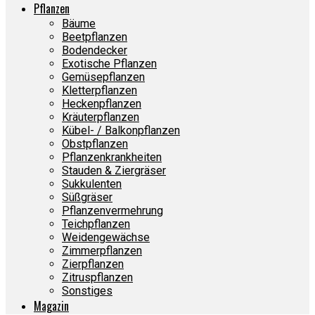
Pflanzen
Bäume
Beetpflanzen
Bodendecker
Exotische Pflanzen
Gemüsepflanzen
Kletterpflanzen
Heckenpflanzen
Kräuterpflanzen
Kübel- / Balkonpflanzen
Obstpflanzen
Pflanzenkrankheiten
Stauden & Ziergräser
Sukkulenten
Süßgräser
Pflanzenvermehrung
Teichpflanzen
Weidengewächse
Zimmerpflanzen
Zierpflanzen
Zitruspflanzen
Sonstiges
Magazin