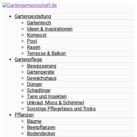
Gartengestaltung
Gartenteich
Ideen & Inspirationen
Kompost
Pool
Rasen
Terrasse & Balkon
Gartenpflege
Bewässerung
Gartengeräte
Gewächshaus
Dünger
Schädlinge
Tiere und Insekten
Unkraut, Moos & Schimmel
Sonstige Pflegetipps und Tricks
Pflanzen
Bäume
Beetpflanzen
Bodendecker