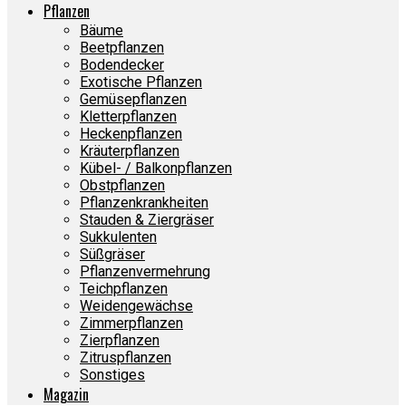
Pflanzen
Bäume
Beetpflanzen
Bodendecker
Exotische Pflanzen
Gemüsepflanzen
Kletterpflanzen
Heckenpflanzen
Kräuterpflanzen
Kübel- / Balkonpflanzen
Obstpflanzen
Pflanzenkrankheiten
Stauden & Ziergräser
Sukkulenten
Süßgräser
Pflanzenvermehrung
Teichpflanzen
Weidengewächse
Zimmerpflanzen
Zierpflanzen
Zitruspflanzen
Sonstiges
Magazin