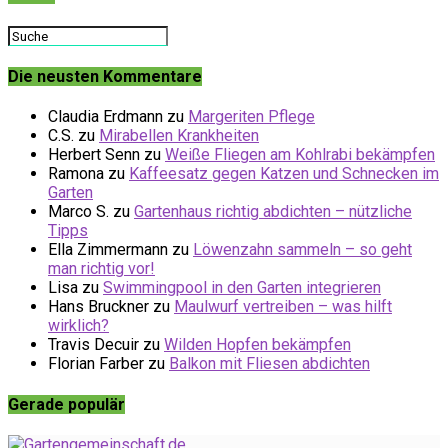
Die neusten Kommentare
Claudia Erdmann
zu
Margeriten Pflege
C.S.
zu
Mirabellen Krankheiten
Herbert Senn
zu
Weiße Fliegen am Kohlrabi bekämpfen
Ramona
zu
Kaffeesatz gegen Katzen und Schnecken im
Garten
Marco S.
zu
Gartenhaus richtig abdichten – nützliche
Tipps
Ella Zimmermann
zu
Löwenzahn sammeln – so geht
man richtig vor!
Lisa
zu
Swimmingpool in den Garten integrieren
Hans Bruckner
zu
Maulwurf vertreiben – was hilft
wirklich?
Travis Decuir
zu
Wilden Hopfen bekämpfen
Florian Farber
zu
Balkon mit Fliesen abdichten
Gerade populär