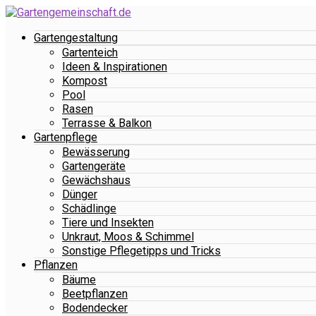
Gartengestaltung
Gartenteich
Ideen & Inspirationen
Kompost
Pool
Rasen
Terrasse & Balkon
Gartenpflege
Bewässerung
Gartengeräte
Gewächshaus
Dünger
Schädlinge
Tiere und Insekten
Unkraut, Moos & Schimmel
Sonstige Pflegetipps und Tricks
Pflanzen
Bäume
Beetpflanzen
Bodendecker