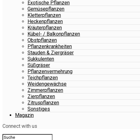
Exotische Pflanzen
Gemüsepflanzen
Kletterpflanzen
Heckenpflanzen
Kräuterpflanzen
Kübel- / Balkonpflanzen
Obstpflanzen
Pflanzenkrankheiten
Stauden & Ziergräser
Sukkulenten
Süßgräser
Pflanzenvermehrung
Teichpflanzen
Weidengewächse
Zimmerpflanzen
Zierpflanzen
Zitruspflanzen
Sonstiges
Magazin
Connect with us