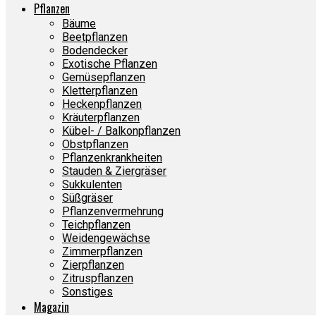
Pflanzen
Bäume
Beetpflanzen
Bodendecker
Exotische Pflanzen
Gemüsepflanzen
Kletterpflanzen
Heckenpflanzen
Kräuterpflanzen
Kübel- / Balkonpflanzen
Obstpflanzen
Pflanzenkrankheiten
Stauden & Ziergräser
Sukkulenten
Süßgräser
Pflanzenvermehrung
Teichpflanzen
Weidengewächse
Zimmerpflanzen
Zierpflanzen
Zitruspflanzen
Sonstiges
Magazin