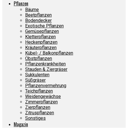
Pflanzen
Bäume
Beetpflanzen
Bodendecker
Exotische Pflanzen
Gemüsepflanzen
Kletterpflanzen
Heckenpflanzen
Kräuterpflanzen
Kübel- / Balkonpflanzen
Obstpflanzen
Pflanzenkrankheiten
Stauden & Ziergräser
Sukkulenten
Süßgräser
Pflanzenvermehrung
Teichpflanzen
Weidengewächse
Zimmerpflanzen
Zierpflanzen
Zitruspflanzen
Sonstiges
Magazin