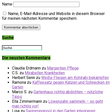
Name
Name, E-Mail-Adresse und Website in diesem Browser
für meinen nächsten Kommentar speichern.
Suche
Die neusten Kommentare
Claudia Erdmann
zu
Margeriten Pflege
C.S.
zu
Mirabellen Krankheiten
Herbert Senn
zu
Weiße Fliegen am Kohlrabi bekämpfen
Ramona
zu
Kaffeesatz gegen Katzen und Schnecken im
Garten
Marco S.
zu
Gartenhaus richtig abdichten – nützliche
Tipps
Ella Zimmermann
zu
Löwenzahn sammeln – so geht
man richtig vor!
Lisa
zu
Swimmingpool in den Garten integrieren