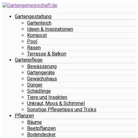
Gartengestaltung
Gartenteich
Ideen & Inspirationen
Kompost
Pool
Rasen
Terrasse & Balkon
Gartenpflege
Bewässerung
Gartengeräte
Gewächshaus
Dünger
Schädlinge
Tiere und Insekten
Unkraut, Moos & Schimmel
Sonstige Pflegetipps und Tricks
Pflanzen
Bäume
Beetpflanzen
Bodendecker