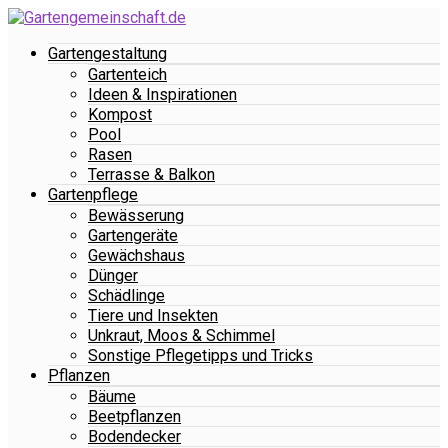
Gartengestaltung
Gartenteich
Ideen & Inspirationen
Kompost
Pool
Rasen
Terrasse & Balkon
Gartenpflege
Bewässerung
Gartengeräte
Gewächshaus
Dünger
Schädlinge
Tiere und Insekten
Unkraut, Moos & Schimmel
Sonstige Pflegetipps und Tricks
Pflanzen
Bäume
Beetpflanzen
Bodendecker