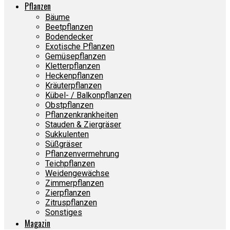
Pflanzen
Bäume
Beetpflanzen
Bodendecker
Exotische Pflanzen
Gemüsepflanzen
Kletterpflanzen
Heckenpflanzen
Kräuterpflanzen
Kübel- / Balkonpflanzen
Obstpflanzen
Pflanzenkrankheiten
Stauden & Ziergräser
Sukkulenten
Süßgräser
Pflanzenvermehrung
Teichpflanzen
Weidengewächse
Zimmerpflanzen
Zierpflanzen
Zitruspflanzen
Sonstiges
Magazin