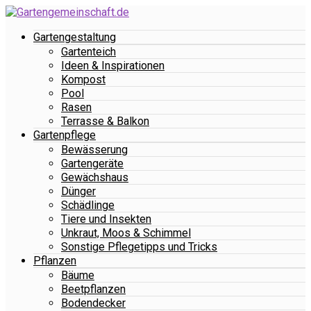
Gartengestaltung
Gartenteich
Ideen & Inspirationen
Kompost
Pool
Rasen
Terrasse & Balkon
Gartenpflege
Bewässerung
Gartengeräte
Gewächshaus
Dünger
Schädlinge
Tiere und Insekten
Unkraut, Moos & Schimmel
Sonstige Pflegetipps und Tricks
Pflanzen
Bäume
Beetpflanzen
Bodendecker