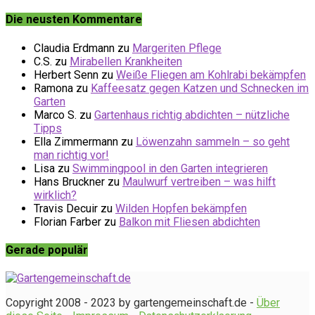
Die neusten Kommentare
Claudia Erdmann
zu
Margeriten Pflege
C.S.
zu
Mirabellen Krankheiten
Herbert Senn
zu
Weiße Fliegen am Kohlrabi bekämpfen
Ramona
zu
Kaffeesatz gegen Katzen und Schnecken im
Garten
Marco S.
zu
Gartenhaus richtig abdichten – nützliche
Tipps
Ella Zimmermann
zu
Löwenzahn sammeln – so geht
man richtig vor!
Lisa
zu
Swimmingpool in den Garten integrieren
Hans Bruckner
zu
Maulwurf vertreiben – was hilft
wirklich?
Travis Decuir
zu
Wilden Hopfen bekämpfen
Florian Farber
zu
Balkon mit Fliesen abdichten
Gerade populär
Copyright 2008 - 2023 by gartengemeinschaft.de -
Über