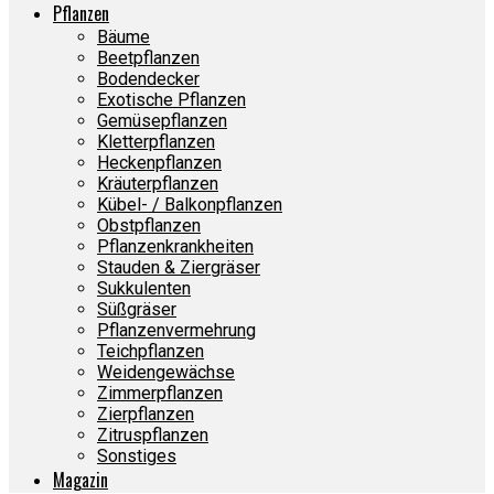
Pflanzen
Bäume
Beetpflanzen
Bodendecker
Exotische Pflanzen
Gemüsepflanzen
Kletterpflanzen
Heckenpflanzen
Kräuterpflanzen
Kübel- / Balkonpflanzen
Obstpflanzen
Pflanzenkrankheiten
Stauden & Ziergräser
Sukkulenten
Süßgräser
Pflanzenvermehrung
Teichpflanzen
Weidengewächse
Zimmerpflanzen
Zierpflanzen
Zitruspflanzen
Sonstiges
Magazin