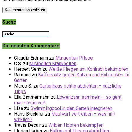
Suche
Die neusten Kommentare
Claudia Erdmann
zu
Margeriten Pflege
C.S.
zu
Mirabellen Krankheiten
Herbert Senn
zu
Weiße Fliegen am Kohlrabi bekämpfen
Ramona
zu
Kaffeesatz gegen Katzen und Schnecken im
Garten
Marco S.
zu
Gartenhaus richtig abdichten – nützliche
Tipps
Ella Zimmermann
zu
Löwenzahn sammeln – so geht
man richtig vor!
Lisa
zu
Swimmingpool in den Garten integrieren
Hans Bruckner
zu
Maulwurf vertreiben – was hilft
wirklich?
Travis Decuir
zu
Wilden Hopfen bekämpfen
Florian Farber
zu
Balkon mit Fliesen abdichten