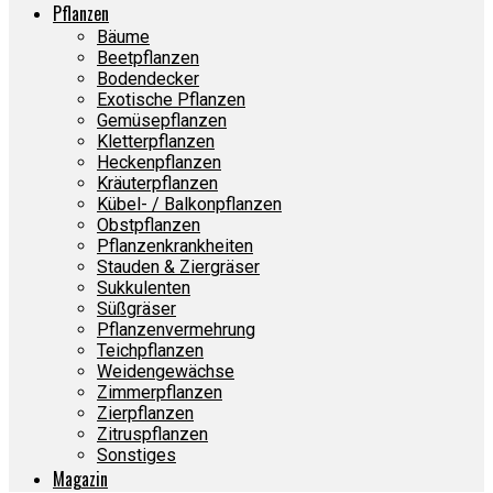
Pflanzen
Bäume
Beetpflanzen
Bodendecker
Exotische Pflanzen
Gemüsepflanzen
Kletterpflanzen
Heckenpflanzen
Kräuterpflanzen
Kübel- / Balkonpflanzen
Obstpflanzen
Pflanzenkrankheiten
Stauden & Ziergräser
Sukkulenten
Süßgräser
Pflanzenvermehrung
Teichpflanzen
Weidengewächse
Zimmerpflanzen
Zierpflanzen
Zitruspflanzen
Sonstiges
Magazin