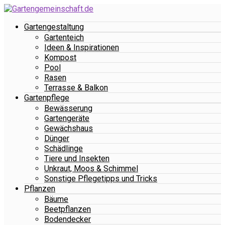
Gartengestaltung
Gartenteich
Ideen & Inspirationen
Kompost
Pool
Rasen
Terrasse & Balkon
Gartenpflege
Bewässerung
Gartengeräte
Gewächshaus
Dünger
Schädlinge
Tiere und Insekten
Unkraut, Moos & Schimmel
Sonstige Pflegetipps und Tricks
Pflanzen
Bäume
Beetpflanzen
Bodendecker