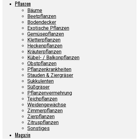
Pflanzen
Bäume
Beetpflanzen
Bodendecker
Exotische Pflanzen
Gemüsepflanzen
Kletterpflanzen
Heckenpflanzen
Kräuterpflanzen
Kübel- / Balkonpflanzen
Obstpflanzen
Pflanzenkrankheiten
Stauden & Ziergräser
Sukkulenten
Süßgräser
Pflanzenvermehrung
Teichpflanzen
Weidengewächse
Zimmerpflanzen
Zierpflanzen
Zitruspflanzen
Sonstiges
Magazin