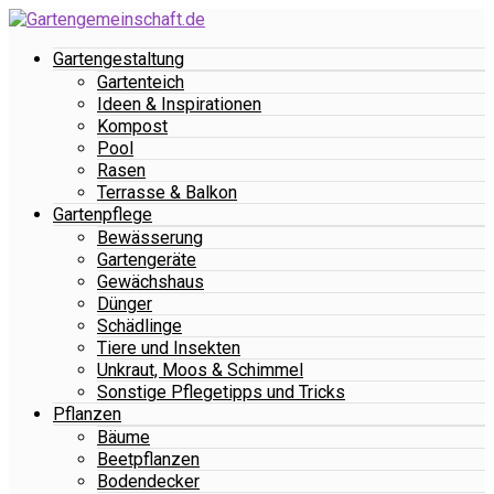
Gartengestaltung
Gartenteich
Ideen & Inspirationen
Kompost
Pool
Rasen
Terrasse & Balkon
Gartenpflege
Bewässerung
Gartengeräte
Gewächshaus
Dünger
Schädlinge
Tiere und Insekten
Unkraut, Moos & Schimmel
Sonstige Pflegetipps und Tricks
Pflanzen
Bäume
Beetpflanzen
Bodendecker