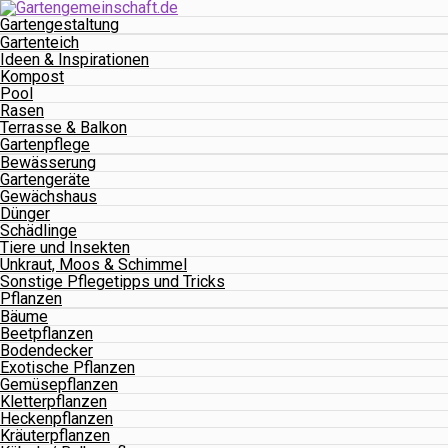
Gartengestaltung
Gartenteich
Ideen & Inspirationen
Kompost
Pool
Rasen
Terrasse & Balkon
Gartenpflege
Bewässerung
Gartengeräte
Gewächshaus
Dünger
Schädlinge
Tiere und Insekten
Unkraut, Moos & Schimmel
Sonstige Pflegetipps und Tricks
Pflanzen
Bäume
Beetpflanzen
Bodendecker
Exotische Pflanzen
Gemüsepflanzen
Kletterpflanzen
Heckenpflanzen
Kräuterpflanzen