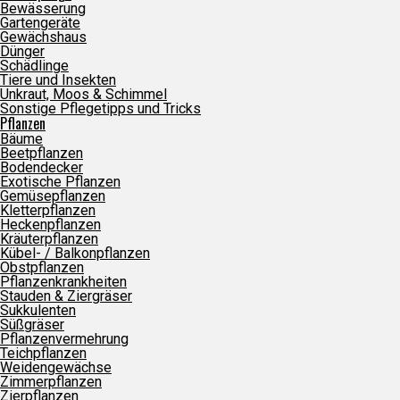
Bewässerung
Gartengeräte
Gewächshaus
Dünger
Schädlinge
Tiere und Insekten
Unkraut, Moos & Schimmel
Sonstige Pflegetipps und Tricks
Pflanzen
Bäume
Beetpflanzen
Bodendecker
Exotische Pflanzen
Gemüsepflanzen
Kletterpflanzen
Heckenpflanzen
Kräuterpflanzen
Kübel- / Balkonpflanzen
Obstpflanzen
Pflanzenkrankheiten
Stauden & Ziergräser
Sukkulenten
Süßgräser
Pflanzenvermehrung
Teichpflanzen
Weidengewächse
Zimmerpflanzen
Zierpflanzen