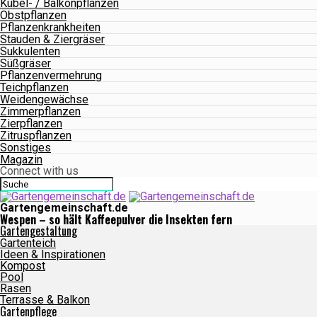
Kübel- / Balkonpflanzen
Obstpflanzen
Pflanzenkrankheiten
Stauden & Ziergräser
Sukkulenten
Süßgräser
Pflanzenvermehrung
Teichpflanzen
Weidengewächse
Zimmerpflanzen
Zierpflanzen
Zitruspflanzen
Sonstiges
Magazin
Connect with us
Gartengemeinschaft.de
Wespen – so hält Kaffeepulver die Insekten fern
Gartengestaltung
Gartenteich
Ideen & Inspirationen
Kompost
Pool
Rasen
Terrasse & Balkon
Gartenpflege