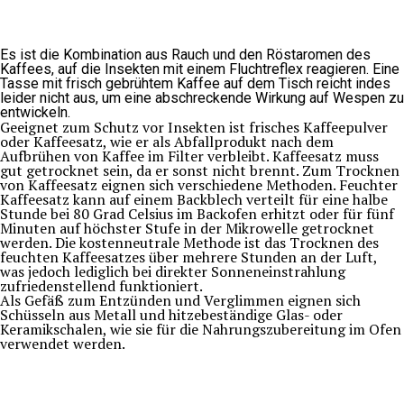
Es ist die Kombination aus Rauch und den Röstaromen des
Kaffees, auf die Insekten mit einem Fluchtreflex reagieren. Eine
Tasse mit frisch gebrühtem Kaffee auf dem Tisch reicht indes
leider nicht aus, um eine abschreckende Wirkung auf Wespen zu
entwickeln.
Geeignet zum Schutz vor Insekten ist frisches Kaffeepulver
oder Kaffeesatz, wie er als Abfallprodukt nach dem
Aufbrühen von Kaffee im Filter verbleibt. Kaffeesatz muss
gut getrocknet sein, da er sonst nicht brennt. Zum Trocknen
von Kaffeesatz eignen sich verschiedene Methoden. Feuchter
Kaffeesatz kann auf einem Backblech verteilt für eine halbe
Stunde bei 80 Grad Celsius im Backofen erhitzt oder für fünf
Minuten auf höchster Stufe in der Mikrowelle getrocknet
werden. Die kostenneutrale Methode ist das Trocknen des
feuchten Kaffeesatzes über mehrere Stunden an der Luft,
was jedoch lediglich bei direkter Sonneneinstrahlung
zufriedenstellend funktioniert.
Als Gefäß zum Entzünden und Verglimmen eignen sich
Schüsseln aus Metall und hitzebeständige Glas- oder
Keramikschalen, wie sie für die Nahrungszubereitung im Ofen
verwendet werden.