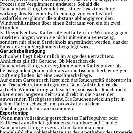
Prozess des Verglimmens andauert. Sobald die
Rauchentwicklung beendet ist, ist der Insektenschutz
wirkungslos. Bei einer Kaffeemenge von vier bis fünf
Esslöffeln verglimmt die Substanz abhängig von den
Windverhältnissen über einen Zeitraum von ein bis zwei
Stunden.
Kaffeepulver bzw. Kaffeesatz entfalten ihre Wirkung gegen
Insekten länger, wenn sie nicht mit einem Feuerzeug,
sondern mit einem Streichholz angezündet werden, das der
Substanz zum Verglimmen beigelegt wird.
Geruchsbelästigung
Schönheit liegt bekanntlich im Auge des Betrachters.
Ähnliches gilt für Gerüche. Ob Menschen die
Rauchentwicklung von verglimmendem Kaffeepulver als
belästigenden Qualm oder als aromatischen, herb würzigen
Duft empfinden, ist eine Geschmacksfrage.
Auf einem Gartentisch lässt sich das Rauchgefäß dekorativ in
die Tischdekoration integrieren. Beim Aufstellen ist die
aktuelle Windrichtung zu beachten, sodass der Rauch nicht
über einen längeren Zeitraum direkt in die Nasen der
anwesenden Tischgäste zieht. Die Rauchentwicklung ist in
jedem Fall zu schwach, um provokativ auf dem
Nachbargrundstück anzukommen.
Expertentipp
Wenn man vollständig getrocknetes Kaffeepulver oder
Kaffeesatz anzündet, glimmen sie nur kurz auf. Um die
Rauchentwicklung zu verstärken, kann man eine
handelsübliche Kohletablette aus der Apotheke oder Drogerie