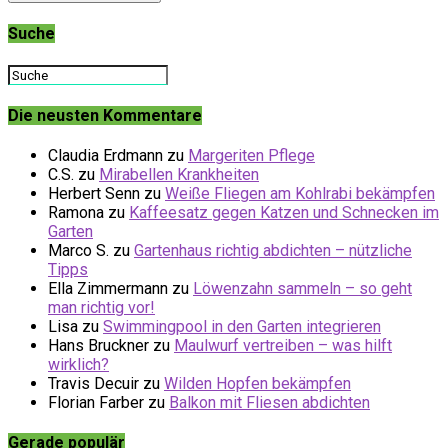
Suche
Die neusten Kommentare
Claudia Erdmann
zu
Margeriten Pflege
C.S.
zu
Mirabellen Krankheiten
Herbert Senn
zu
Weiße Fliegen am Kohlrabi bekämpfen
Ramona
zu
Kaffeesatz gegen Katzen und Schnecken im
Garten
Marco S.
zu
Gartenhaus richtig abdichten – nützliche
Tipps
Ella Zimmermann
zu
Löwenzahn sammeln – so geht
man richtig vor!
Lisa
zu
Swimmingpool in den Garten integrieren
Hans Bruckner
zu
Maulwurf vertreiben – was hilft
wirklich?
Travis Decuir
zu
Wilden Hopfen bekämpfen
Florian Farber
zu
Balkon mit Fliesen abdichten
Gerade populär