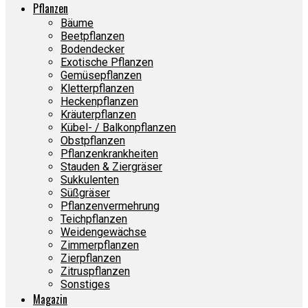
Pflanzen
Bäume
Beetpflanzen
Bodendecker
Exotische Pflanzen
Gemüsepflanzen
Kletterpflanzen
Heckenpflanzen
Kräuterpflanzen
Kübel- / Balkonpflanzen
Obstpflanzen
Pflanzenkrankheiten
Stauden & Ziergräser
Sukkulenten
Süßgräser
Pflanzenvermehrung
Teichpflanzen
Weidengewächse
Zimmerpflanzen
Zierpflanzen
Zitruspflanzen
Sonstiges
Magazin