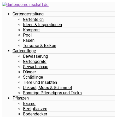
Gartengestaltung
Gartenteich
Ideen & Inspirationen
Kompost
Pool
Rasen
Terrasse & Balkon
Gartenpflege
Bewässerung
Gartengeräte
Gewächshaus
Dünger
Schädlinge
Tiere und Insekten
Unkraut, Moos & Schimmel
Sonstige Pflegetipps und Tricks
Pflanzen
Bäume
Beetpflanzen
Bodendecker