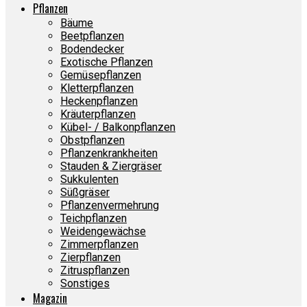
Pflanzen
Bäume
Beetpflanzen
Bodendecker
Exotische Pflanzen
Gemüsepflanzen
Kletterpflanzen
Heckenpflanzen
Kräuterpflanzen
Kübel- / Balkonpflanzen
Obstpflanzen
Pflanzenkrankheiten
Stauden & Ziergräser
Sukkulenten
Süßgräser
Pflanzenvermehrung
Teichpflanzen
Weidengewächse
Zimmerpflanzen
Zierpflanzen
Zitruspflanzen
Sonstiges
Magazin