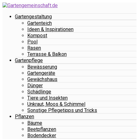
Gartengestaltung
Gartenteich
Ideen & Inspirationen
Kompost
Pool
Rasen
Terrasse & Balkon
Gartenpflege
Bewässerung
Gartengeräte
Gewächshaus
Dünger
Schädlinge
Tiere und Insekten
Unkraut, Moos & Schimmel
Sonstige Pflegetipps und Tricks
Pflanzen
Bäume
Beetpflanzen
Bodendecker