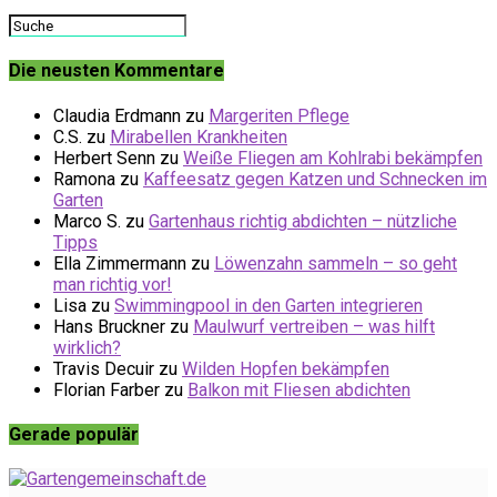
Die neusten Kommentare
Claudia Erdmann
zu
Margeriten Pflege
C.S.
zu
Mirabellen Krankheiten
Herbert Senn
zu
Weiße Fliegen am Kohlrabi bekämpfen
Ramona
zu
Kaffeesatz gegen Katzen und Schnecken im
Garten
Marco S.
zu
Gartenhaus richtig abdichten – nützliche
Tipps
Ella Zimmermann
zu
Löwenzahn sammeln – so geht
man richtig vor!
Lisa
zu
Swimmingpool in den Garten integrieren
Hans Bruckner
zu
Maulwurf vertreiben – was hilft
wirklich?
Travis Decuir
zu
Wilden Hopfen bekämpfen
Florian Farber
zu
Balkon mit Fliesen abdichten
Gerade populär