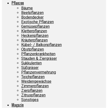
Pflanzen
Bäume
Beetpflanzen
Bodendecker
Exotische Pflanzen
Gemüsepflanzen
Kletterpflanzen
Heckenpflanzen
Kräuterpflanzen
Kübel- / Balkonpflanzen
Obstpflanzen
Pflanzenkrankheiten
Stauden & Ziergräser
Sukkulenten
Süßgräser
Pflanzenvermehrung
Teichpflanzen
Weidengewächse
Zimmerpflanzen
Zierpflanzen
Zitruspflanzen
Sonstiges
Magazin