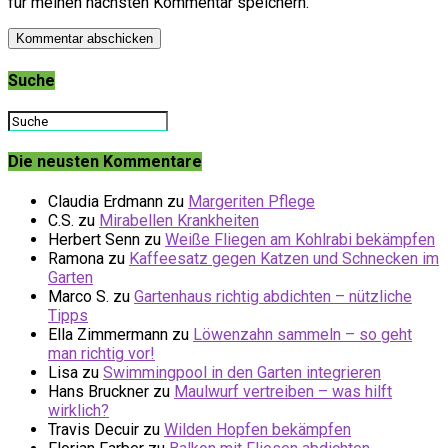
für meinen nächsten Kommentar speichern.
Suche
Die neusten Kommentare
Claudia Erdmann
zu
Margeriten Pflege
C.S.
zu
Mirabellen Krankheiten
Herbert Senn
zu
Weiße Fliegen am Kohlrabi bekämpfen
Ramona
zu
Kaffeesatz gegen Katzen und Schnecken im
Garten
Marco S.
zu
Gartenhaus richtig abdichten – nützliche
Tipps
Ella Zimmermann
zu
Löwenzahn sammeln – so geht
man richtig vor!
Lisa
zu
Swimmingpool in den Garten integrieren
Hans Bruckner
zu
Maulwurf vertreiben – was hilft
wirklich?
Travis Decuir
zu
Wilden Hopfen bekämpfen