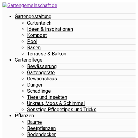
Gartengestaltung
Gartenteich
Ideen & Inspirationen
Kompost
Pool
Rasen
Terrasse & Balkon
Gartenpflege
Bewässerung
Gartengeräte
Gewächshaus
Dünger
Schädlinge
Tiere und Insekten
Unkraut, Moos & Schimmel
Sonstige Pflegetipps und Tricks
Pflanzen
Bäume
Beetpflanzen
Bodendecker