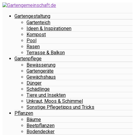
Gartengestaltung
Gartenteich
Ideen & Inspirationen
Kompost
Pool
Rasen
Terrasse & Balkon
Gartenpflege
Bewässerung
Gartengeräte
Gewächshaus
Dünger
Schädlinge
Tiere und Insekten
Unkraut, Moos & Schimmel
Sonstige Pflegetipps und Tricks
Pflanzen
Bäume
Beetpflanzen
Bodendecker