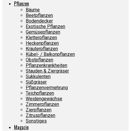
Pflanzen
Bäume
Beetpflanzen
Bodendecker
Exotische Pflanzen
Gemüsepflanzen
Kletterpflanzen
Heckenpflanzen
Kräuterpflanzen
Kübel- / Balkonpflanzen
Obstpflanzen
Pflanzenkrankheiten
Stauden & Ziergräser
Sukkulenten
Süßgräser
Pflanzenvermehrung
Teichpflanzen
Weidengewächse
Zimmerpflanzen
Zierpflanzen
Zitruspflanzen
Sonstiges
Magazin