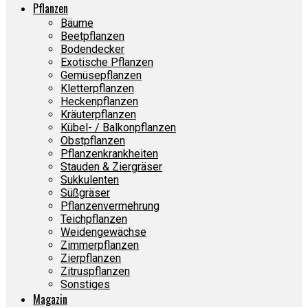
Pflanzen
Bäume
Beetpflanzen
Bodendecker
Exotische Pflanzen
Gemüsepflanzen
Kletterpflanzen
Heckenpflanzen
Kräuterpflanzen
Kübel- / Balkonpflanzen
Obstpflanzen
Pflanzenkrankheiten
Stauden & Ziergräser
Sukkulenten
Süßgräser
Pflanzenvermehrung
Teichpflanzen
Weidengewächse
Zimmerpflanzen
Zierpflanzen
Zitruspflanzen
Sonstiges
Magazin