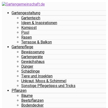
Gartengestaltung
Gartenteich
Ideen & Inspirationen
Kompost
Pool
Rasen
Terrasse & Balkon
Gartenpflege
Bewässerung
Gartengeräte
Gewächshaus
Dünger
Schädlinge
Tiere und Insekten
Unkraut, Moos & Schimmel
Sonstige Pflegetipps und Tricks
Pflanzen
Bäume
Beetpflanzen
Bodendecker