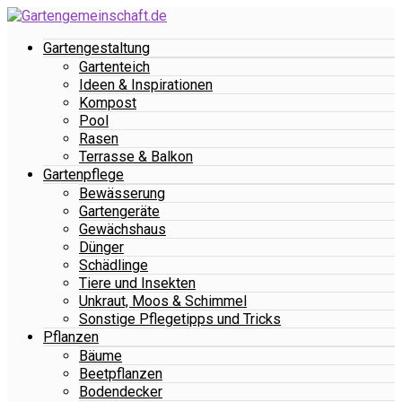
Gartengestaltung
Gartenteich
Ideen & Inspirationen
Kompost
Pool
Rasen
Terrasse & Balkon
Gartenpflege
Bewässerung
Gartengeräte
Gewächshaus
Dünger
Schädlinge
Tiere und Insekten
Unkraut, Moos & Schimmel
Sonstige Pflegetipps und Tricks
Pflanzen
Bäume
Beetpflanzen
Bodendecker