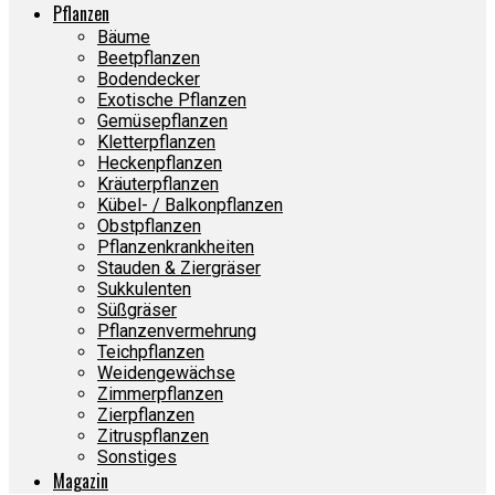
Pflanzen
Bäume
Beetpflanzen
Bodendecker
Exotische Pflanzen
Gemüsepflanzen
Kletterpflanzen
Heckenpflanzen
Kräuterpflanzen
Kübel- / Balkonpflanzen
Obstpflanzen
Pflanzenkrankheiten
Stauden & Ziergräser
Sukkulenten
Süßgräser
Pflanzenvermehrung
Teichpflanzen
Weidengewächse
Zimmerpflanzen
Zierpflanzen
Zitruspflanzen
Sonstiges
Magazin