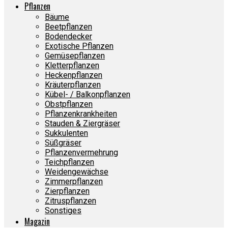
Pflanzen
Bäume
Beetpflanzen
Bodendecker
Exotische Pflanzen
Gemüsepflanzen
Kletterpflanzen
Heckenpflanzen
Kräuterpflanzen
Kübel- / Balkonpflanzen
Obstpflanzen
Pflanzenkrankheiten
Stauden & Ziergräser
Sukkulenten
Süßgräser
Pflanzenvermehrung
Teichpflanzen
Weidengewächse
Zimmerpflanzen
Zierpflanzen
Zitruspflanzen
Sonstiges
Magazin