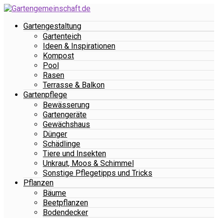
Gartengestaltung
Gartenteich
Ideen & Inspirationen
Kompost
Pool
Rasen
Terrasse & Balkon
Gartenpflege
Bewässerung
Gartengeräte
Gewächshaus
Dünger
Schädlinge
Tiere und Insekten
Unkraut, Moos & Schimmel
Sonstige Pflegetipps und Tricks
Pflanzen
Bäume
Beetpflanzen
Bodendecker