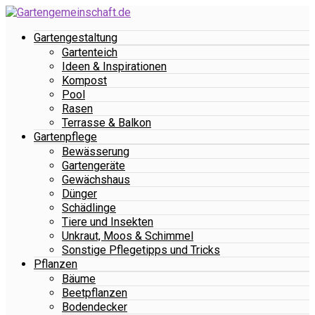
Gartengestaltung
Gartenteich
Ideen & Inspirationen
Kompost
Pool
Rasen
Terrasse & Balkon
Gartenpflege
Bewässerung
Gartengeräte
Gewächshaus
Dünger
Schädlinge
Tiere und Insekten
Unkraut, Moos & Schimmel
Sonstige Pflegetipps und Tricks
Pflanzen
Bäume
Beetpflanzen
Bodendecker