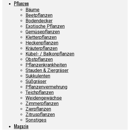
Pflanzen
Bäume
Beetpflanzen
Bodendecker
Exotische Pflanzen
Gemüsepflanzen
Kletterpflanzen
Heckenpflanzen
Kräuterpflanzen
Kübel- / Balkonpflanzen
Obstpflanzen
Pflanzenkrankheiten
Stauden & Ziergräser
Sukkulenten
Süßgräser
Pflanzenvermehrung
Teichpflanzen
Weidengewächse
Zimmerpflanzen
Zierpflanzen
Zitruspflanzen
Sonstiges
Magazin