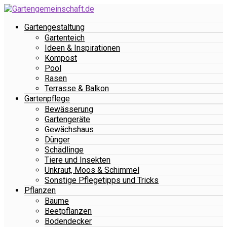
Gartengestaltung
Gartenteich
Ideen & Inspirationen
Kompost
Pool
Rasen
Terrasse & Balkon
Gartenpflege
Bewässerung
Gartengeräte
Gewächshaus
Dünger
Schädlinge
Tiere und Insekten
Unkraut, Moos & Schimmel
Sonstige Pflegetipps und Tricks
Pflanzen
Bäume
Beetpflanzen
Bodendecker