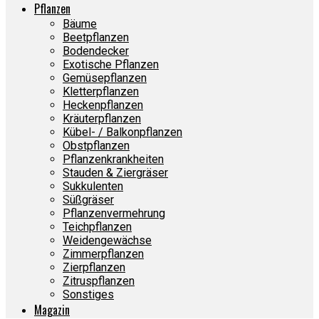
Pflanzen
Bäume
Beetpflanzen
Bodendecker
Exotische Pflanzen
Gemüsepflanzen
Kletterpflanzen
Heckenpflanzen
Kräuterpflanzen
Kübel- / Balkonpflanzen
Obstpflanzen
Pflanzenkrankheiten
Stauden & Ziergräser
Sukkulenten
Süßgräser
Pflanzenvermehrung
Teichpflanzen
Weidengewächse
Zimmerpflanzen
Zierpflanzen
Zitruspflanzen
Sonstiges
Magazin