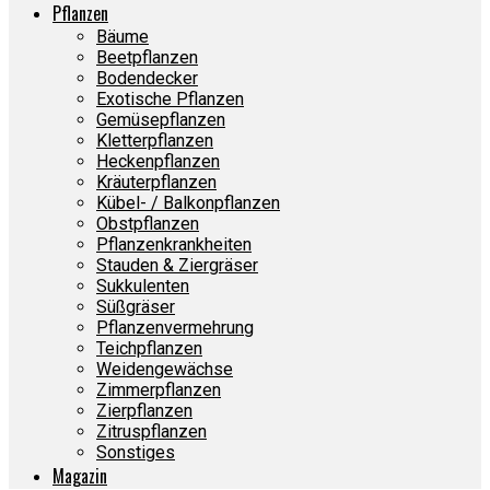
Pflanzen
Bäume
Beetpflanzen
Bodendecker
Exotische Pflanzen
Gemüsepflanzen
Kletterpflanzen
Heckenpflanzen
Kräuterpflanzen
Kübel- / Balkonpflanzen
Obstpflanzen
Pflanzenkrankheiten
Stauden & Ziergräser
Sukkulenten
Süßgräser
Pflanzenvermehrung
Teichpflanzen
Weidengewächse
Zimmerpflanzen
Zierpflanzen
Zitruspflanzen
Sonstiges
Magazin