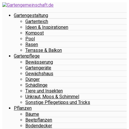
Gartengestaltung
Gartenteich
Ideen & Inspirationen
Kompost
Pool
Rasen
Terrasse & Balkon
Gartenpflege
Bewässerung
Gartengeräte
Gewächshaus
Dünger
Schädlinge
Tiere und Insekten
Unkraut, Moos & Schimmel
Sonstige Pflegetipps und Tricks
Pflanzen
Bäume
Beetpflanzen
Bodendecker